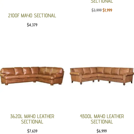
SECTIONAL
Original
Current
$
3,999
$
1,999
2100F MAYO SECTIONAL
price
price
$
4,379
was:
is:
$3,999.
$1,999.
3620L MAYO LEATHER
4300L MAYO LEATHER
SECTIONAL
SECTIONAL
$
7,639
$
6,999